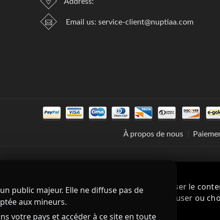
Address:
Email us:
service-client@nuptiaa.com
À propos de nous
Paiemen
Nous respectons votre vie privée
Nous utilisons des cookies pour personnaliser le conte
n public majeur. Elle ne diffuse pas de
votre expérience. Vous pouvez accepter, refuser ou choi
© 2021
ptée aux mineurs.
confidentialité
ns votre pays et accéder à ce site en toute