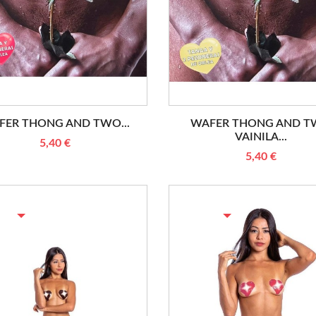
FER THONG AND TWO...
WAFER THONG AND 
VAINILA...
5,40 €
5,40 €
TURE DE STOCK
RUPTURE DE STOCK