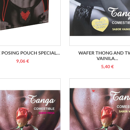
E POSING POUCH SPECIAL...
WAFER THONG AND 
VAINILA...
9,06 €
5,40 €
RUPTURE DE STOCK