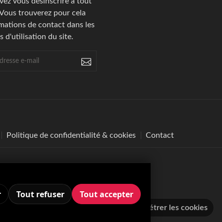
ez vous désinscrire à tout
Vous trouverez pour cela
mations de contact dans les
 d'utilisation du site.
Politique de confidentialité & cookies
Contact
r
Tout refuser
Tout accepter
servés.
Paramétrer les cookies