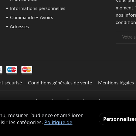
Vous pouv
moment. 
Informations personnelles
nos infor
Commandes
Avoirs
conditions
Adresses
t sécurisé
Conditions générales de vente
Mentions légales
nu, mesurer l’audience et améliorer
Personnalise
sir les catégories.
Politique de
–2026 Nuptiaa – LIU ZHUZHU COMPANY (LZC). Tous droits ré