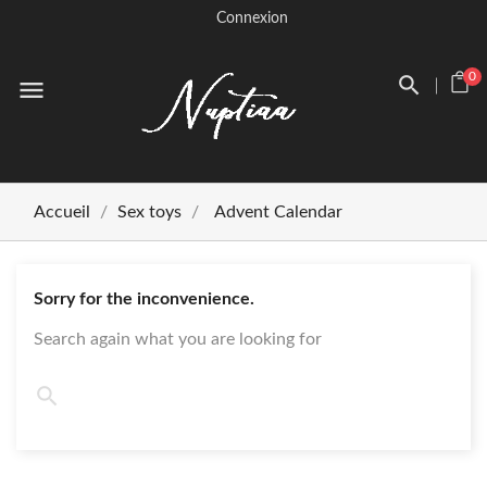
Connexion
0
menu
Accueil
Sex toys
Advent Calendar
Sorry for the inconvenience.
Search again what you are looking for