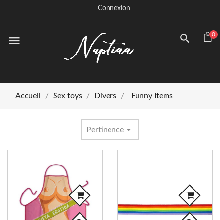
Connexion
0
menu
Accueil
Sex toys
Divers
Funny Items
arrow_drop_down
Pertinence