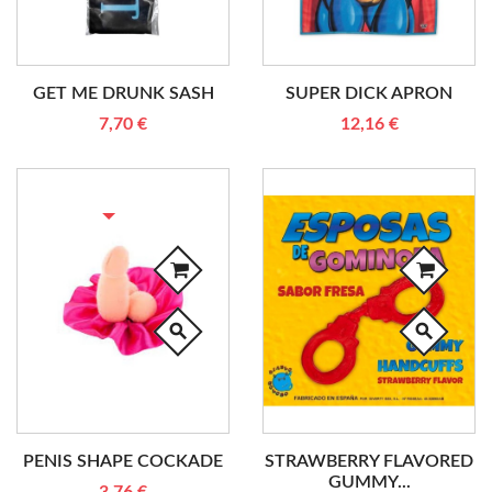
GET ME DRUNK SASH
SUPER DICK APRON
7,70 €
12,16 €
RUPTURE DE STOCK
search
search
PENIS SHAPE COCKADE
STRAWBERRY FLAVORED
GUMMY...
3,76 €