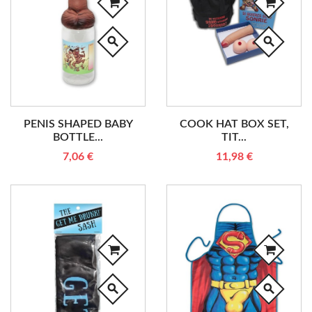
search
search
PENIS SHAPED BABY
COOK HAT BOX SET,
BOTTLE...
TIT...
7,06 €
11,98 €
search
search