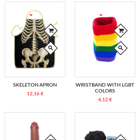
RUPTURE DE STOCK
RUPTURE DE STOCK
search
search
SKELETON APRON
WRISTBAND WITH LGBT
COLORS
12,16 €
4,12 €