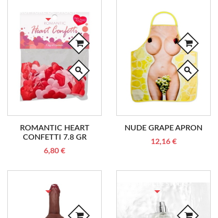
RUPTURE DE STOCK
search
search
ROMANTIC HEART
NUDE GRAPE APRON
CONFETTI 7.8 GR
12,16 €
6,80 €
RUPTURE DE STOCK
RUPTURE DE STOCK