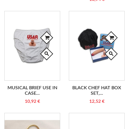
search
search
MUSICAL BRIEF USE IN
BLACK CHEF HAT BOX
CASE...
SET,...
10,92 €
12,52 €