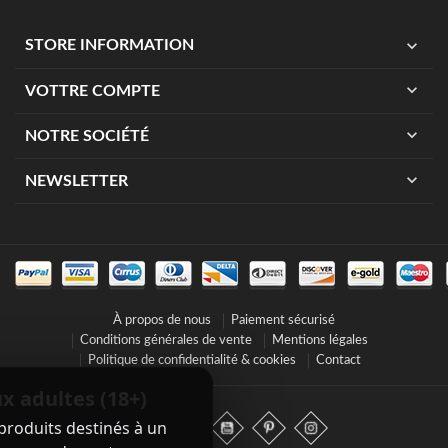
expand_more
STORE INFORMATION
expand_more
VOTTRE COMPTE
expand_more
NOTRE SOCIÉTÉ
expand_more
NEWSLETTER
À propos de nous
Paiement sécurisé
Conditions générales de vente
Mentions légales
Politique de confidentialité & cookies
Contact
x adultes (18+)
produits destinés à un