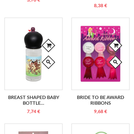
8,38 €
RUPTURE DE STOCK
search
search
BREAST SHAPED BABY
BRIDE TO BE AWARD
BOTTLE...
RIBBONS
7,74 €
9,68 €