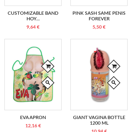
CUSTOMIZABLE BAND
PINK SASH SAME PENIS
HOY...
FOREVER
9,64 €
5,50 €
RUPTURE DE STOCK
search
search
EVA APRON
GIANT VAGINA BOTTLE
1200 ML
12,16 €
10,94 €