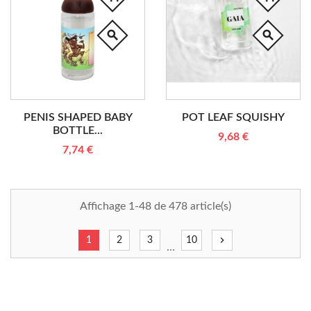
search
search
PENIS SHAPED BABY
POT LEAF SQUISHY
BOTTLE...
9,68 €
7,74 €
Affichage 1-48 de 478 article(s)
chevron_right
1
2
3
10
…