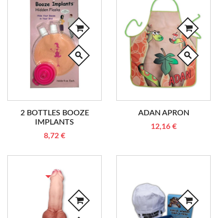
search
search
2 BOTTLES BOOZE
ADAN APRON
IMPLANTS
12,16 €
8,72 €
RUPTURE DE STOCK