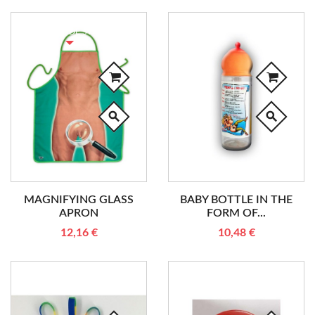
RUPTURE DE STOCK
search
search
MAGNIFYING GLASS
BABY BOTTLE IN THE
APRON
FORM OF...
12,16 €
10,48 €