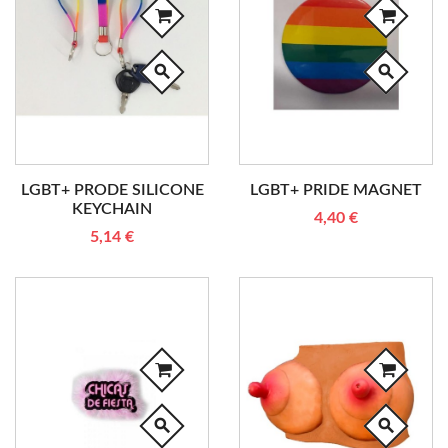
search
search
LGBT+ PRODE SILICONE
LGBT+ PRIDE MAGNET
KEYCHAIN
4,40 €
5,14 €
search
search