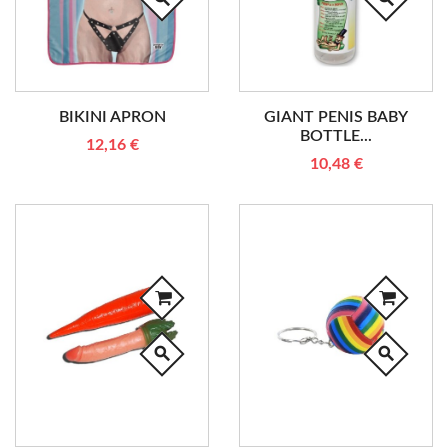
BIKINI APRON
GIANT PENIS BABY
BOTTLE...
12,16 €
10,48 €
search
search