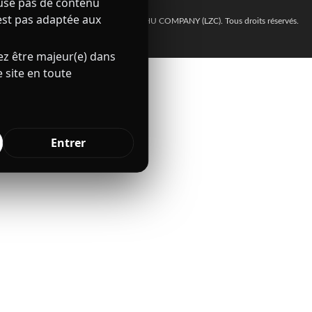
ffuse pas de contenu
est pas adaptée aux
© 2021–2026 Nuptiaa – LIU ZHUZHU COMPANY (LZC). Tous droits réservés.
ez être majeur(e) dans
 site en toute
Entrer