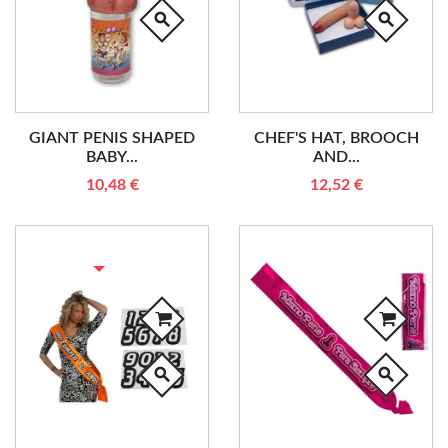
search
search
GIANT PENIS SHAPED
CHEF'S HAT, BROOCH
BABY...
AND...
10,48 €
12,52 €
RUPTURE DE STOCK
search
search