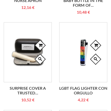
NURSE APRON
BABY BOTTLE IN THE
FORM OF...
12,16 €
10,48 €
search
search
SURPRISE COVER A
LGBT FLAG LIGHTER CON
TRUSTED...
ORGULLO
10,52 €
4,22 €