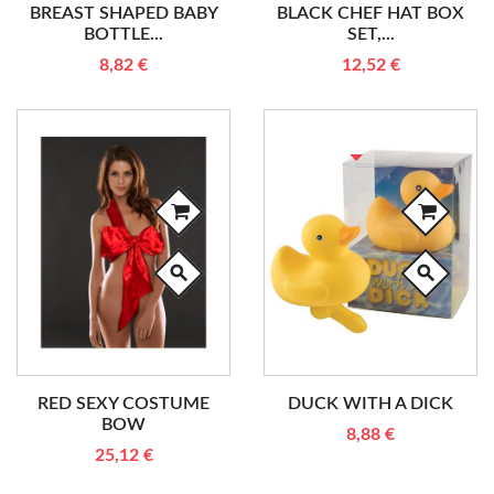
BREAST SHAPED BABY
BLACK CHEF HAT BOX
BOTTLE...
SET,...
8,82 €
12,52 €
RUPTURE DE STOCK
search
search
RED SEXY COSTUME
DUCK WITH A DICK
BOW
8,88 €
25,12 €