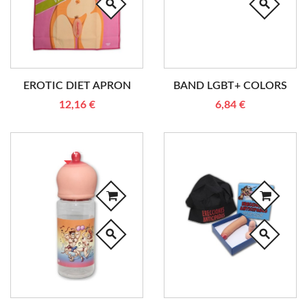
search
search
EROTIC DIET APRON
BAND LGBT+ COLORS
12,16 €
6,84 €
RUPTURE DE STOCK
search
search