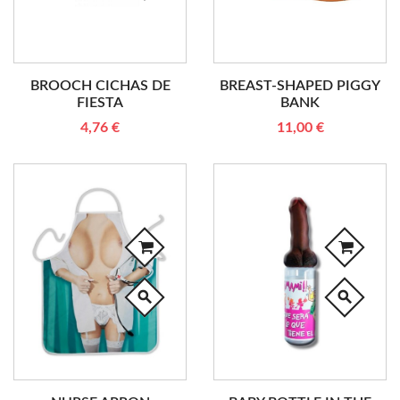
BROOCH CICHAS DE
BREAST-SHAPED PIGGY
FIESTA
BANK
4,76 €
11,00 €
search
search