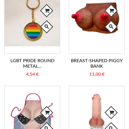
search
search
LGBT PRIDE ROUND
BREAST-SHAPED PIGGY
METAL...
BANK
4,54 €
11,00 €
RUPTURE DE STOCK
search
search