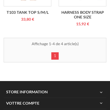
T103 TANK TOP S/M/L
HARNESS BODY STRAP
ONE SIZE
33,80 €
15,92 €
Affichage 1-4 de 4 article(s)
1
expand_more
STORE INFORMATION
expand_more
VOTTRE COMPTE