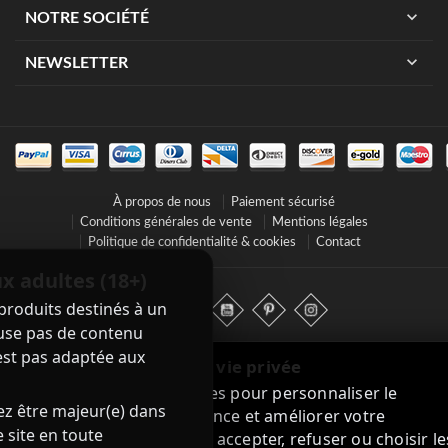
expand_more
NOTRE SOCIÉTÉ
expand_more
NEWSLETTER
À propos de nous
Paiement sécurisé
Conditions générales de vente
Mentions légales
Politique de confidentialité & cookies
Contact
x adultes (18+)
produits destinés à un
ffuse pas de contenu
est pas adaptée aux
© 2021–2026 Nuptiaa – LIU ZHUZHU COMPANY (LZC). Tous droits réservés.
Nous respectons votre vie privée
Nous utilisons des cookies pour personnaliser le
ez être majeur(e) dans
contenu, mesurer l’audience et améliorer votre
 site en toute
expérience. Vous pouvez accepter, refuser ou choisir le