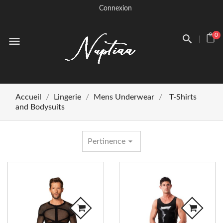
Connexion
0
menu
Accueil
Lingerie
Mens Underwear
T-Shirts
and Bodysuits
arrow_drop_down
Pertinence