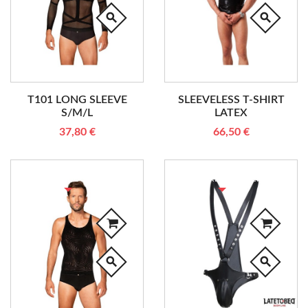
search
search
T101 LONG SLEEVE
SLEEVELESS T-SHIRT
S/M/L
LATEX
37,80 €
66,50 €
RUPTURE DE STOCK
RUPTURE DE STOCK
search
search