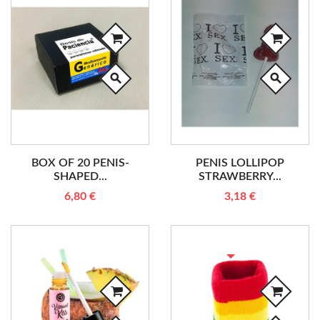
search
search
BOX OF 20 PENIS-
PENIS LOLLIPOP
SHAPED...
STRAWBERRY...
6,80 €
3,18 €
RUPTURE DE STOCK