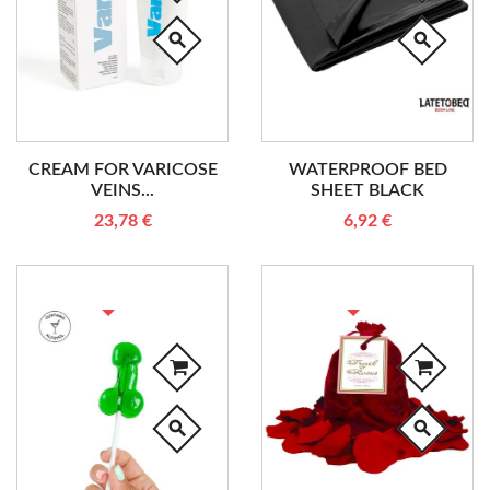
search
search
CREAM FOR VARICOSE
WATERPROOF BED
VEINS...
SHEET BLACK
23,78 €
6,92 €
RUPTURE DE STOCK
RUPTURE DE STOCK
search
search