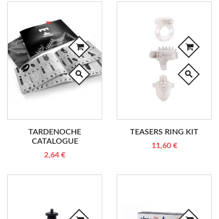
RUPTURE DE STOCK
search
search
TARDENOCHE
TEASERS RING KIT
CATALOGUE
11,60 €
2,64 €