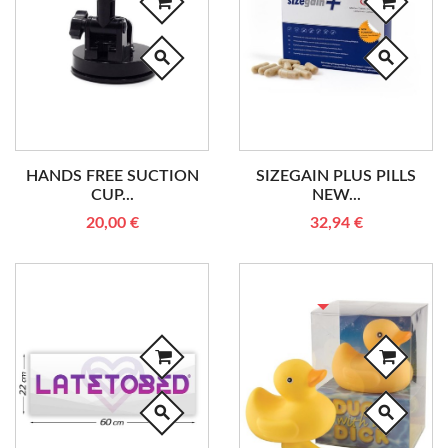
search
search
HANDS FREE SUCTION
SIZEGAIN PLUS PILLS
CUP...
NEW...
20,00 €
32,94 €
RUPTURE DE STOCK
search
search