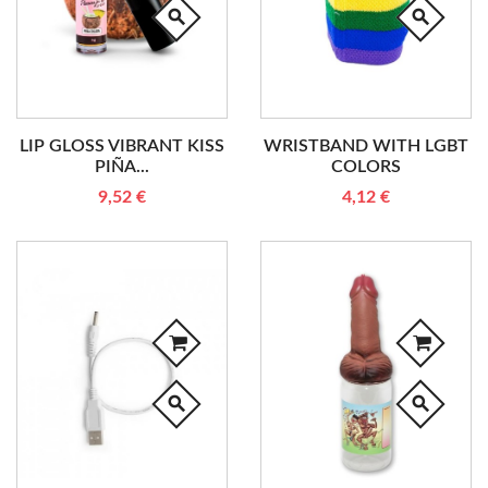
search
search
LIP GLOSS VIBRANT KISS
WRISTBAND WITH LGBT
PIÑA...
COLORS
9,52 €
4,12 €
search
search