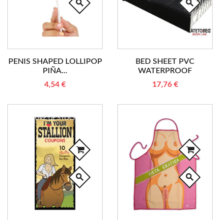
search
search
PENIS SHAPED LOLLIPOP
BED SHEET PVC
PIÑA...
WATERPROOF
4,54 €
17,76 €
RUPTURE DE STOCK
search
search