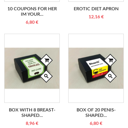
10 COUPONS FOR HER
EROTIC DIET APRON
IM YOUR...
12,16 €
6,80 €
search
search
BOX WITH 8 BREAST-
BOX OF 20 PENIS-
SHAPED...
SHAPED...
8,96 €
6,80 €