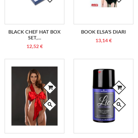
BLACK CHEF HAT BOX
BOOK ELSA'S DIARI
SET,...
13,14 €
12,52 €
RUPTURE DE STOCK
search
search