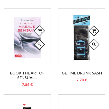
search
search
BOOK THE ART OF
GET ME DRUNK SASH
SENSUAL...
7,70 €
7,56 €
RUPTURE DE STOCK