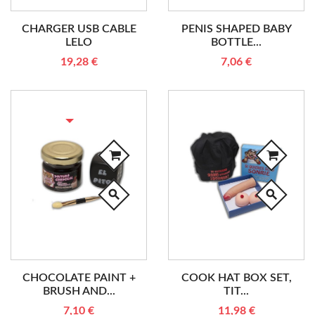
CHARGER USB CABLE
PENIS SHAPED BABY
LELO
BOTTLE...
19,28 €
7,06 €
RUPTURE DE STOCK
search
search
CHOCOLATE PAINT +
COOK HAT BOX SET,
BRUSH AND...
TIT...
7,10 €
11,98 €