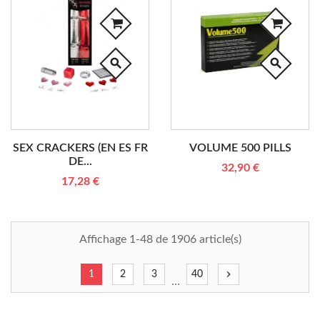
search
search
SEX CRACKERS (EN ES FR
VOLUME 500 PILLS
DE...
32,90 €
17,28 €
Affichage 1-48 de 1906 article(s)
chevron_right
1
2
3
40
…