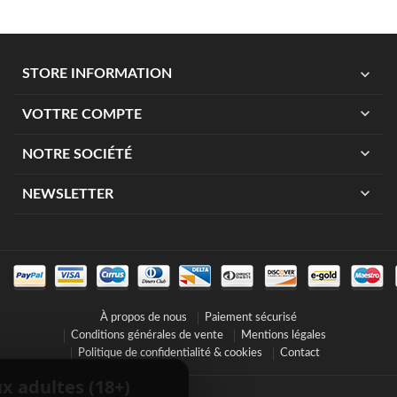
expand_more
STORE INFORMATION
expand_more
VOTTRE COMPTE
expand_more
NOTRE SOCIÉTÉ
expand_more
NEWSLETTER
À propos de nous
Paiement sécurisé
Conditions générales de vente
Mentions légales
Politique de confidentialité & cookies
Contact
x adultes (18+)