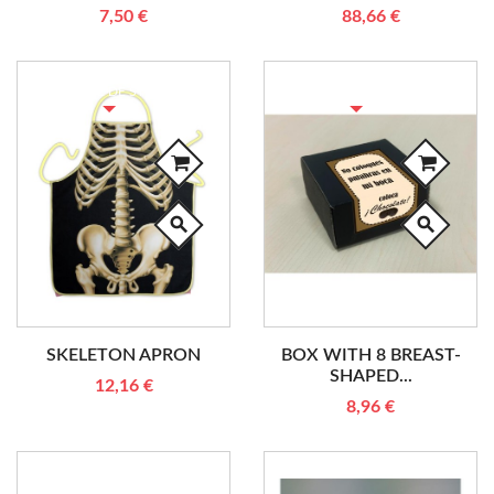
7,50 €
88,66 €
RUPTURE DE STOCK
RUPTURE DE STOCK
search
search
SKELETON APRON
BOX WITH 8 BREAST-
SHAPED...
12,16 €
8,96 €