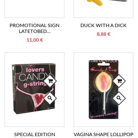
PROMOTIONAL SIGN
DUCK WITH A DICK
LATETOBED...
8,88 €
11,00 €
RUPTURE DE STOCK
RUPTURE DE STOCK
search
search
SPECIAL EDITION
VAGINA SHAPE LOLLIPOP