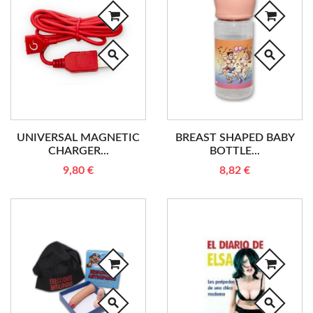
search
search
UNIVERSAL MAGNETIC
BREAST SHAPED BABY
CHARGER...
BOTTLE...
9,80 €
8,82 €
search
search