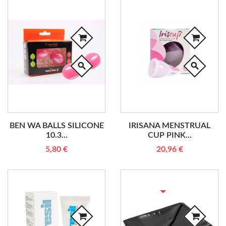
search
search
BEN WA BALLS SILICONE
IRISANA MENSTRUAL
10.3...
CUP PINK...
5,80 €
20,96 €
RUPTURE DE STOCK