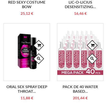
RED SEXY COSTUME
LIC-O-LICIUS
BOW
DESENSITIZING...
25,12 €
16,46 €
search
search
ORAL SEX SPRAY DEEP
PACK DE 40 WATER
THROAT...
BASED...
11,88 €
201,44 €