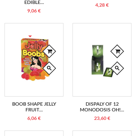
EDIBLE...
4,28 €
9,06 €
RUPTURE DE STOCK
search
search
BOOB SHAPE JELLY
DISPALY OF 12
FRUIT...
MONODOSIS OH!...
6,06 €
23,60 €