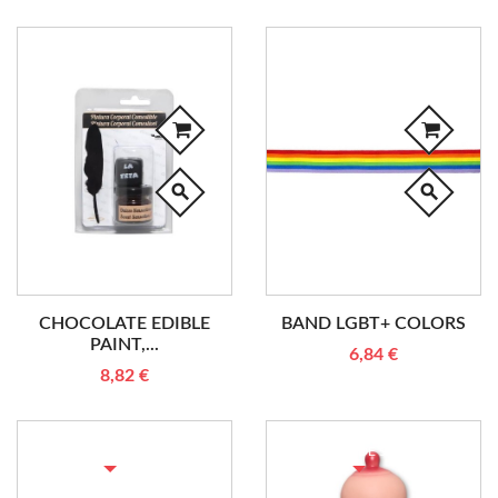
search
search
CHOCOLATE EDIBLE
BAND LGBT+ COLORS
PAINT,...
6,84 €
8,82 €
RUPTURE DE STOCK
RUPTURE DE STOCK